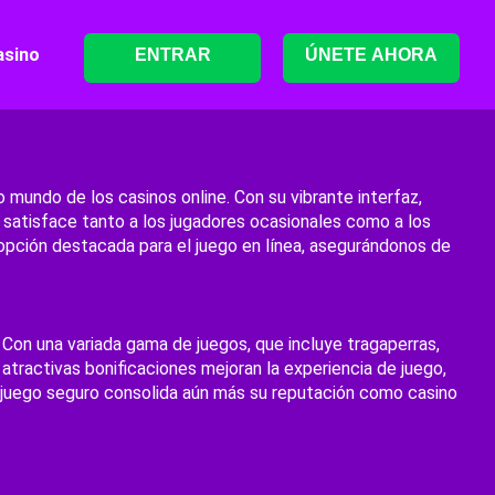
asino
ENTRAR
ÚNETE AHORA
undo de los casinos online. Con su vibrante interfaz,
 satisface tanto a los jugadores ocasionales como a los
opción destacada para el juego en línea, asegurándonos de
Con una variada gama de juegos, que incluye tragaperras,
 atractivas bonificaciones mejoran la experiencia de juego,
e juego seguro consolida aún más su reputación como casino