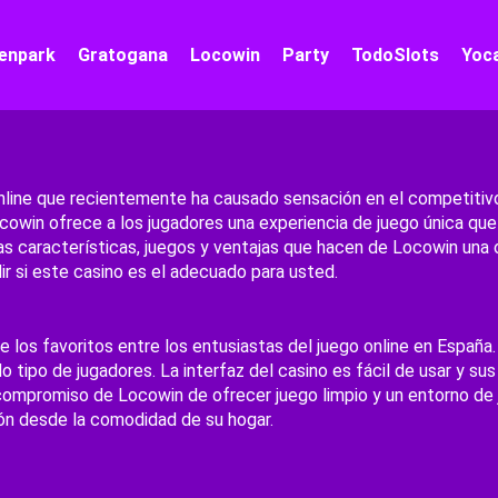
enpark
Gratogana
Locowin
Party
TodoSlots
Yoc
ine que recientemente ha causado sensación en el competitivo m
owin ofrece a los jugadores una experiencia de juego única que
s características, juegos y ventajas que hacen de Locowin una 
ir si este casino es el adecuado para usted.
os favoritos entre los entusiastas del juego online en España. 
 tipo de jugadores. La interfaz del casino es fácil de usar y sus
El compromiso de Locowin de ofrecer juego limpio y un entorno d
ón desde la comodidad de su hogar.